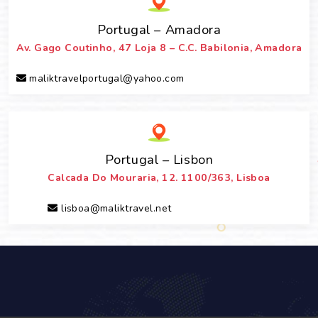
Portugal – Amadora
Av. Gago Coutinho, 47 Loja 8 – C.C. Babilonia, Amadora
maliktravelportugal@yahoo.com
Portugal – Lisbon
Calcada Do Mouraria, 12. 1100/363, Lisboa
lisboa@maliktravel.net